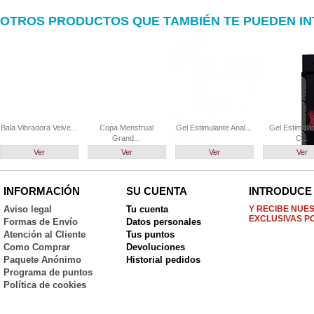
OTROS PRODUCTOS QUE TAMBIÉN TE PUEDEN I
Bala Vibradora Velve...
Copa Menstrual
Gel Estimulante Anal...
Gel Estimula
Grand...
C...
Ver
Ver
Ver
Ver
INFORMACIÓN
SU CUENTA
INTRODUCE 
Aviso legal
Tu cuenta
Y RECIBE NUE
EXCLUSIVAS P
Formas de Envío
Datos personales
Atención al Cliente
Tus puntos
Como Comprar
Devoluciones
Paquete Anónimo
Historial pedidos
Programa de puntos
Política de cookies