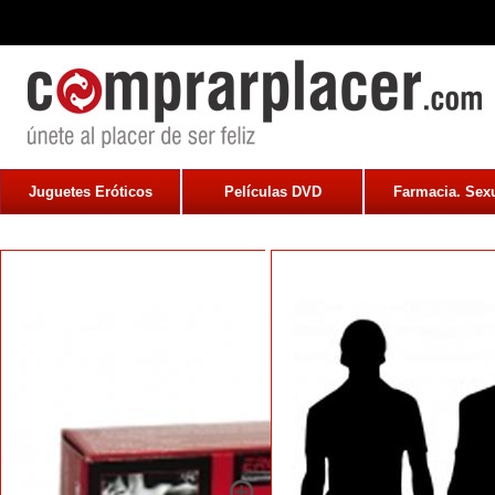
Juguetes Eróticos
Películas DVD
Farmacia. Sexu