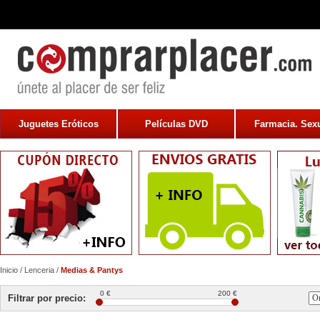
Juguetes Eróticos
Películas DVD
Farmacia. Sexu
Inicio
/
Lenceria
/
Medias & Pantys
0 €
200 €
Filtrar por precio: