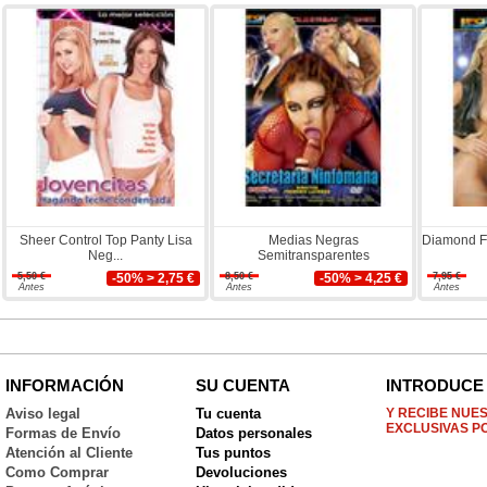
Sheer Control Top Panty Lisa
Medias Negras
Diamond F
Neg...
Semitransparentes
5,50 €
-50% > 2,75 €
8,50 €
-50% > 4,25 €
7,95 €
Antes
Antes
Antes
INFORMACIÓN
SU CUENTA
INTRODUCE 
Aviso legal
Tu cuenta
Y RECIBE NUE
EXCLUSIVAS P
Formas de Envío
Datos personales
Atención al Cliente
Tus puntos
Como Comprar
Devoluciones