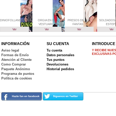
DINIOFOLLANDO.COM
ORGIA EN EL
PRESOS DE SUS
SOLDADOS 
VESTUARI...
FANTAS...
ESTEP..
Ver
Ver
Ver
Ver
INFORMACIÓN
SU CUENTA
INTRODUCE 
Aviso legal
Tu cuenta
Y RECIBE NUE
EXCLUSIVAS P
Formas de Envío
Datos personales
Atención al Cliente
Tus puntos
Como Comprar
Devoluciones
Paquete Anónimo
Historial pedidos
Programa de puntos
Política de cookies