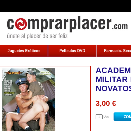
Juguetes Eróticos
Películas DVD
Farmacia. Sexu
ACADEM
MILITAR
NOVATO
3,00 €
Uds