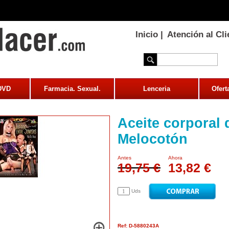
Inicio
|
Atención al Cli
 DVD
Farmacia. Sexual.
Lenceria
Ofert
Aceite corporal 
Melocotón
Antes
Ahora
19,75 €
13,82 €
Uds
Ref: D-5880243A