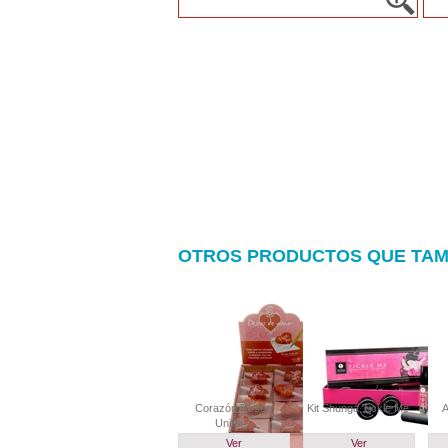
OTROS PRODUCTOS QUE TAM
Corazón Deseo
Kit Shunga Tickle Me
A
Unitar...
Ver
Ver