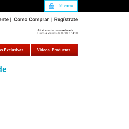
Mi carrito
ente
|
Como Comprar
|
Regístrate
Att al cliente personalizada
Lunes a Viernes de 09:00 a 14:00
as Exclusivas
Videos. Productos.
de