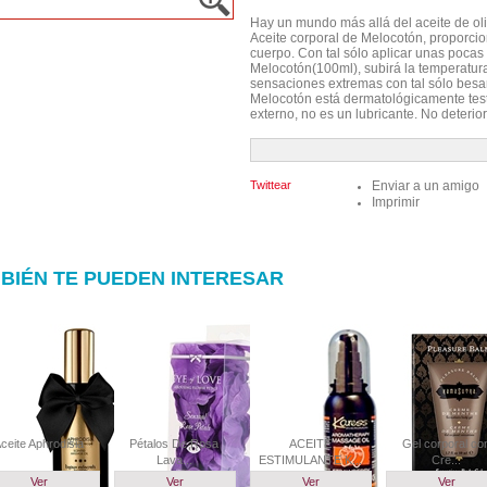
Hay un mundo más allá del aceite de oliv
Aceite corporal de Melocotón, proporcio
cuerpo. Con tal sólo aplicar unas pocas 
Melocotón(100ml), subirá la temperatura 
sensaciones extremas con tal sólo besar, 
Melocotón está dermatológicamente test
externo, no es un lubricante. No deterio
Twittear
Enviar a un amigo
Imprimir
BIÉN TE PUEDEN INTERESAR
ceite Aphrodisia
Pétalos De Rosa
ACEITE
Gel corporal co
Lava...
ESTIMULANTE K...
Cre...
Ver
Ver
Ver
Ver