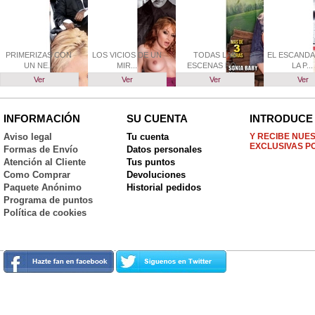
PRIMERIZAS CON
LOS VICIOS DE UN
TODAS LAS
EL ESCANDA
UN NE...
MIR...
ESCENAS PO...
LA P...
Ver
Ver
Ver
Ver
INFORMACIÓN
SU CUENTA
INTRODUCE 
Aviso legal
Tu cuenta
Y RECIBE NUE
EXCLUSIVAS P
Formas de Envío
Datos personales
Atención al Cliente
Tus puntos
Como Comprar
Devoluciones
Paquete Anónimo
Historial pedidos
Programa de puntos
Política de cookies