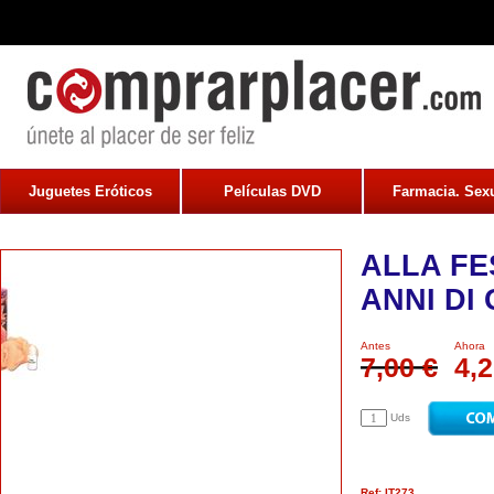
Juguetes Eróticos
Películas DVD
Farmacia. Sexu
ALLA FE
ANNI DI
Antes
Ahora
7,00 €
4,2
Uds
Ref: IT273