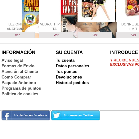
LEZIONI DI
VEDRAI TI PIACERÁ
PRIVATITALIA 1
DONNE SE
ANATOMIA ...
TA...
LIMITI
Ver
Ver
Ver
Ver
INFORMACIÓN
SU CUENTA
INTRODUCE 
Aviso legal
Tu cuenta
Y RECIBE NUE
EXCLUSIVAS P
Formas de Envío
Datos personales
Atención al Cliente
Tus puntos
Como Comprar
Devoluciones
Paquete Anónimo
Historial pedidos
Programa de puntos
Política de cookies