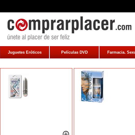
Juguetes Eróticos
Películas DVD
Farmacia. Sexu