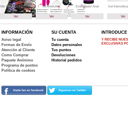
Mis Pecados... El Ju...
Kit Antiestrés
Estimulador Anal
Gel Intensifica
Ver
Ver
Ver
Ver
INFORMACIÓN
SU CUENTA
INTRODUCE 
Aviso legal
Tu cuenta
Y RECIBE NUE
EXCLUSIVAS P
Formas de Envío
Datos personales
Atención al Cliente
Tus puntos
Como Comprar
Devoluciones
Paquete Anónimo
Historial pedidos
Programa de puntos
Política de cookies