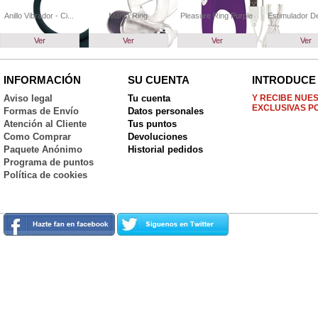
Anillo Vibrador - Ci...
Manta Ring
Pleasure Ring Purple
Estimulador De 
Ver
Ver
Ver
Ver
INFORMACIÓN
SU CUENTA
INTRODUCE 
Aviso legal
Tu cuenta
Y RECIBE NUE
EXCLUSIVAS P
Formas de Envío
Datos personales
Atención al Cliente
Tus puntos
Como Comprar
Devoluciones
Paquete Anónimo
Historial pedidos
Programa de puntos
Política de cookies