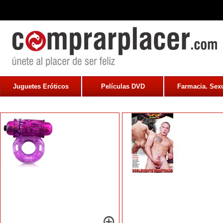
Juguetes Eróticos
Películas DVD
Farmacia. Sexu