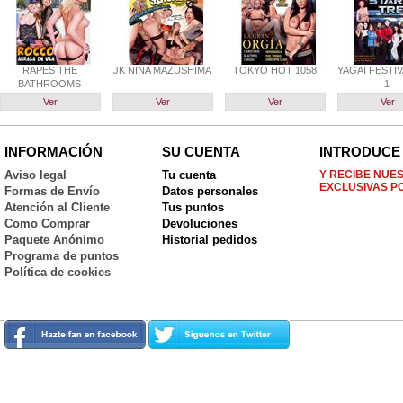
RAPES THE
JK NINA MAZUSHIMA
TOKYO HOT 1058
YAGAI FESTI
BATHROOMS
1
Ver
Ver
Ver
Ver
INFORMACIÓN
SU CUENTA
INTRODUCE 
Aviso legal
Tu cuenta
Y RECIBE NUE
EXCLUSIVAS P
Formas de Envío
Datos personales
Atención al Cliente
Tus puntos
Como Comprar
Devoluciones
Paquete Anónimo
Historial pedidos
Programa de puntos
Política de cookies