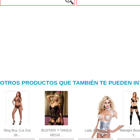
OTROS PRODUCTOS QUE TAMBIÉN TE PUEDEN I
Ring Bra, Cut Out
BUSTIER Y TANGA
Lady Glamour
Midnight Bou
Sh...
NEGR...
Y...