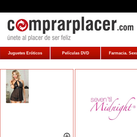
Juguetes Eróticos
Películas DVD
Farmacia. Sexu