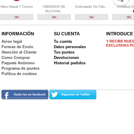
Maro Kawaii 7 Cereza
VIBRADOR DE
Estimulador De Clito...
OhMiBod G
SILICONA...
Ver
Ver
Ver
Ver
INFORMACIÓN
SU CUENTA
INTRODUCE 
Aviso legal
Tu cuenta
Y RECIBE NUE
EXCLUSIVAS P
Formas de Envío
Datos personales
Atención al Cliente
Tus puntos
Como Comprar
Devoluciones
Paquete Anónimo
Historial pedidos
Programa de puntos
Política de cookies