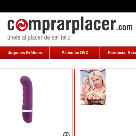
Juguetes Eróticos
Películas DVD
Farmacia. Sexu