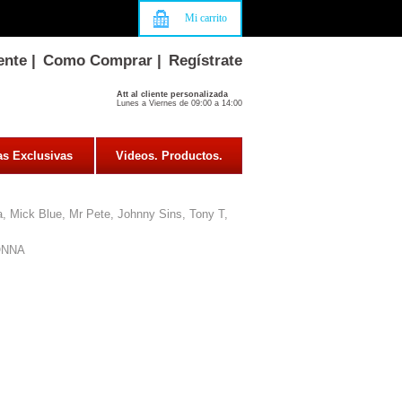
Mi carrito
ente
|
Como Comprar
|
Regístrate
Att al cliente personalizada
Lunes a Viernes de 09:00 a 14:00
as Exclusivas
Videos. Productos.
, Mick Blue, Mr Pete, Johnny Sins, Tony T,
ONNA