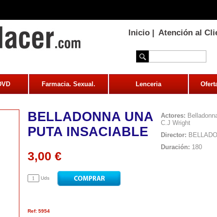
Inicio
|
Atención al Cli
 DVD
Farmacia. Sexual.
Lenceria
Ofert
BELLADONNA UNA
Actores:
Belladonna
C.J Wright
PUTA INSACIABLE
Director:
BELLAD
Duración:
180
3,00 €
Uds
Ref: 5954