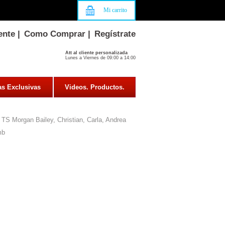
Mi carrito
ente
|
Como Comprar
|
Regístrate
Att al cliente personalizada
Lunes a Viernes de 09:00 a 14:00
as Exclusivas
Videos. Productos.
TS Morgan Bailey, Christian, Carla, Andrea
mb