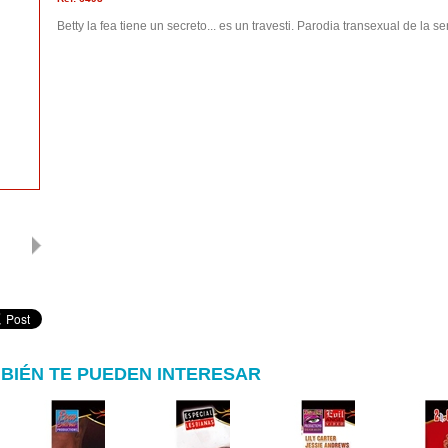
Betty la fea tiene un secreto... es un travesti. Parodia transexual de la 
BIÉN TE PUEDEN INTERESAR