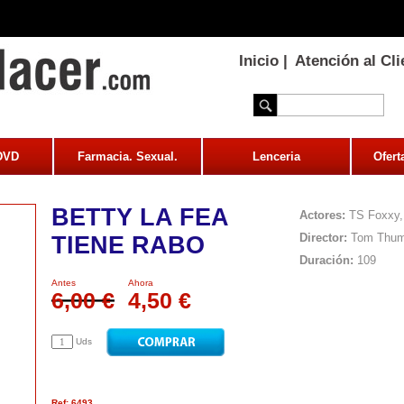
Inicio
|
Atención al Cli
 DVD
Farmacia. Sexual.
Lenceria
Ofert
BETTY LA FEA
Actores:
TS Foxxy, 
Director:
Tom Thu
TIENE RABO
Duración:
109
Antes
Ahora
6,00 €
4,50 €
Uds
Ref: 6493