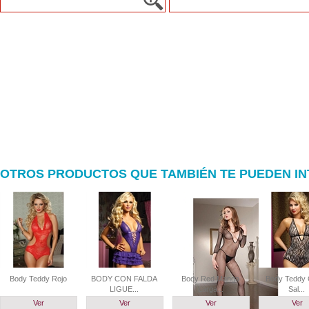
OTROS PRODUCTOS QUE TAMBIÉN TE PUEDEN I
Body Teddy Rojo
BODY CON FALDA
Body Red Manga
Body Teddy 
LIGUE...
Larga...
Sal...
Ver
Ver
Ver
Ver