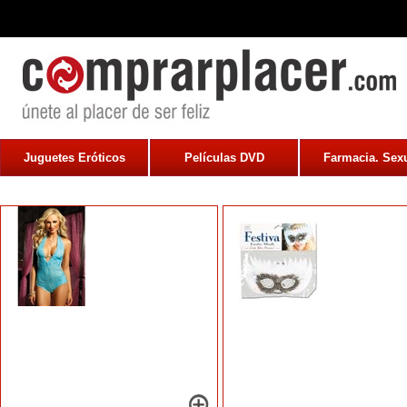
Juguetes Eróticos
Películas DVD
Farmacia. Sexu