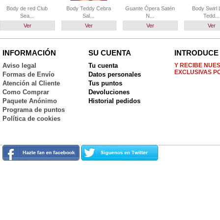
Body de red Club
Body Teddy Cebra
Guante Ópera Satén
Body Swirl
Sea...
Sal...
N...
Tedd...
Ver
Ver
Ver
Ver
INFORMACIÓN
SU CUENTA
INTRODUCE 
Aviso legal
Tu cuenta
Y RECIBE NUE
EXCLUSIVAS P
Formas de Envío
Datos personales
Atención al Cliente
Tus puntos
Como Comprar
Devoluciones
Paquete Anónimo
Historial pedidos
Programa de puntos
Política de cookies