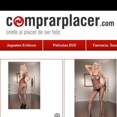
Juguetes Eróticos
Películas DVD
Farmacia. Sexu