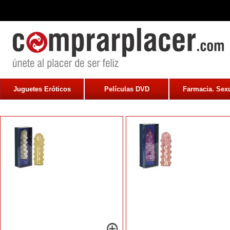
Juguetes Eróticos
Películas DVD
Farmacia. Sexu