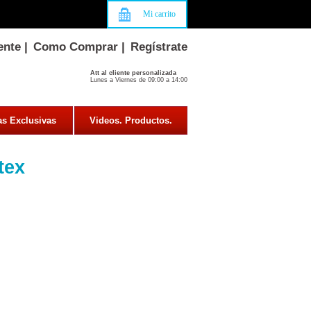
Mi carrito
ente
|
Como Comprar
|
Regístrate
Att al cliente personalizada
Lunes a Viernes de 09:00 a 14:00
as Exclusivas
Videos. Productos.
tex