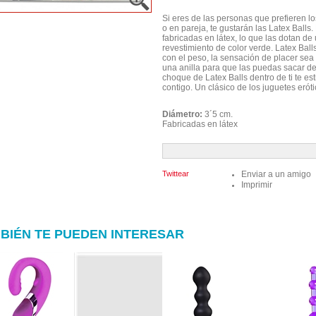
Si eres de las personas que prefieren l
o en pareja, te gustarán las
Latex Balls
.
fabricadas en látex, lo que las dotan d
revestimiento de color verde
.
Latex Ball
con el peso, la sensación de placer sea
una anilla
para que las puedas sacar de 
choque de
Latex Balls
dentro de ti te es
contigo. Un clásico de los juguetes erót
Diámetro:
3´5 cm.
Fabricadas en látex
Twittear
Enviar a un amigo
Imprimir
BIÉN TE PUEDEN INTERESAR