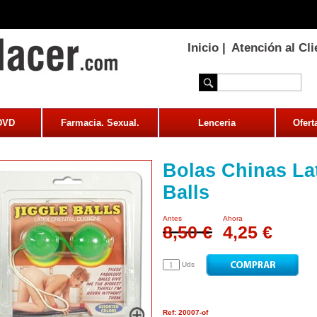
Inicio
|
Atención al Cli
 DVD
Farmacia. Sexual.
Lenceria
Ofert
Bolas Chinas La
Balls
Antes
Ahora
8,50 €
4,25 €
Uds
Ref: 20007-of