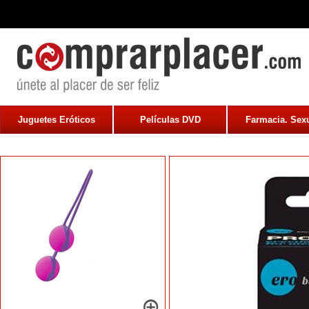
Juguetes Eróticos
Películas DVD
Farmacia. Sexu