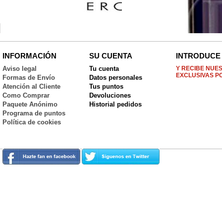
Kit Tras, tras por d...
Bolas Chinas Little ...
Vibrador G Hammer
Vibrador realís
Ro...
Ver
Ver
Ver
Ver
INFORMACIÓN
SU CUENTA
INTRODUCE 
Aviso legal
Tu cuenta
Y RECIBE NUE
EXCLUSIVAS P
Formas de Envío
Datos personales
Atención al Cliente
Tus puntos
Como Comprar
Devoluciones
Paquete Anónimo
Historial pedidos
Programa de puntos
Política de cookies