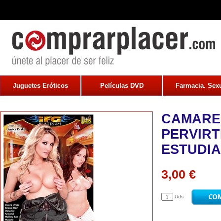
Juguetes Eróticos
Películas DVD
Farmacia. Sexu
CAMARE
PERVIRT
ESTUDI
3,00 €
Uds