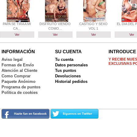
PAPA SE TIRA A MI
DISFRUTO VIENDO
CASTIGO Y SEXO
EL DIA DEL
CA...
COMO...
VOL 1
Ver
Ver
Ver
Ver
INFORMACIÓN
SU CUENTA
INTRODUCE 
Aviso legal
Tu cuenta
Y RECIBE NUE
EXCLUSIVAS P
Formas de Envío
Datos personales
Atención al Cliente
Tus puntos
Como Comprar
Devoluciones
Paquete Anónimo
Historial pedidos
Programa de puntos
Política de cookies