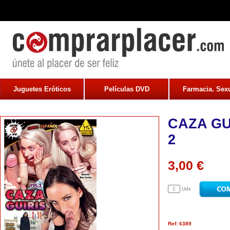
Juguetes Eróticos
Películas DVD
Farmacia. Sexu
CAZA GU
2
3,00 €
Uds
Ref: 6389