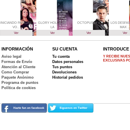
INICIANDO PAREJAS
GLORY HOLES OF
OCTOPUSSY X
LOS DESFAS
VO...
LA
MAX ...
Ver
Ver
Ver
Ver
INFORMACIÓN
SU CUENTA
INTRODUCE 
Aviso legal
Tu cuenta
Y RECIBE NUE
EXCLUSIVAS P
Formas de Envío
Datos personales
Atención al Cliente
Tus puntos
Como Comprar
Devoluciones
Paquete Anónimo
Historial pedidos
Programa de puntos
Política de cookies