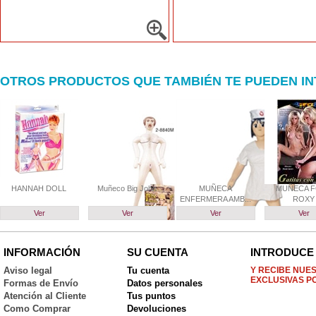
OTROS PRODUCTOS QUE TAMBIÉN TE PUEDEN I
HANNAH DOLL
Muñeco Big John
MUÑECA
MUÑECA F
ENFERMERA AMB...
ROXY
Ver
Ver
Ver
Ver
INFORMACIÓN
SU CUENTA
INTRODUCE 
Aviso legal
Tu cuenta
Y RECIBE NUE
EXCLUSIVAS P
Formas de Envío
Datos personales
Atención al Cliente
Tus puntos
Como Comprar
Devoluciones