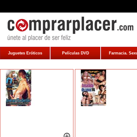
Juguetes Eróticos
Películas DVD
Farmacia. Sexu