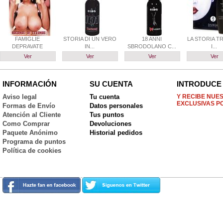
FAMIGLIE
STORIA DI UN VERO
18 ANNI
LA STORIA TR
DEPRAVATE
IN...
SBRODOLANO C...
I...
Ver
Ver
Ver
Ver
INFORMACIÓN
SU CUENTA
INTRODUCE 
Aviso legal
Tu cuenta
Y RECIBE NUE
EXCLUSIVAS P
Formas de Envío
Datos personales
Atención al Cliente
Tus puntos
Como Comprar
Devoluciones
Paquete Anónimo
Historial pedidos
Programa de puntos
Política de cookies