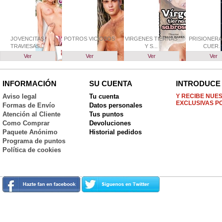
JOVENCITAS
POTROS VICIOSOS
VIRGENES TIERNAS
PRISIONERA
TRAVIESAS...
Y S...
CUER..
Ver
Ver
Ver
Ver
INFORMACIÓN
SU CUENTA
INTRODUCE 
Aviso legal
Tu cuenta
Y RECIBE NUE
EXCLUSIVAS P
Formas de Envío
Datos personales
Atención al Cliente
Tus puntos
Como Comprar
Devoluciones
Paquete Anónimo
Historial pedidos
Programa de puntos
Política de cookies