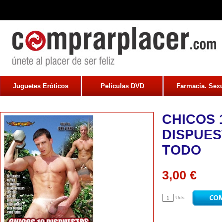
Juguetes Eróticos
Películas DVD
Farmacia. Sexu
CHICOS 
DISPUES
TODO
3,00 €
Uds