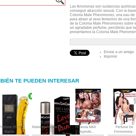
Las feromonas son sustancias químicas
conseguir atracción sexual. Con la base
Colonia Male Pheromones, una eau de t
para atraer al sexo femenino de una fo
de la Colonia Male Pheromones sobre el
un agradable perfume, percibirás que la
presentamos la Colonia Male Pheromones
Enviar a un amigo
Imprimir
BIÉN TE PUEDEN INTERESAR
Perfume 25, By
Rebel Mini Rollon Fe...
Colonia MAX
Perfume De
Nacho...
Hypnotic...
Fermomona...