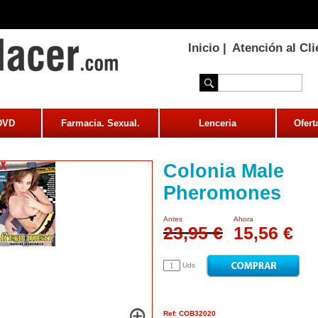
Inicio
|
Atención al Cli
 DVD
Farmacia. Sexual.
Lenceria
Ofert
Colonia Male
Pheromones
Antes
Ahora
23,95 €
15,56 €
Uds
Ref: COB32020