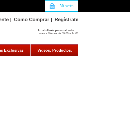
Mi carrito
ente
|
Como Comprar
|
Regístrate
Att al cliente personalizada
Lunes a Viernes de 09:00 a 14:00
as Exclusivas
Videos. Productos.