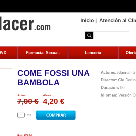
Inicio
|
Atención al Cli
 DVD
Farmacia. Sexual.
Lenceria
Ofert
COME FOSSI UNA
Actores:
Alannah St
Director:
Gia Darlin
BAMBOLA
Duración:
90
Idiomas:
Versión Or
Antes
Ahora
7,00 €
4,20 €
Uds
Ref: IT150