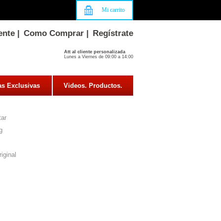
Mi carrito
ente
|
Como Comprar
|
Regístrate
Att al cliente personalizada
Lunes a Viernes de 09:00 a 14:00
as Exclusivas
Videos. Productos.
ar
g
iginal