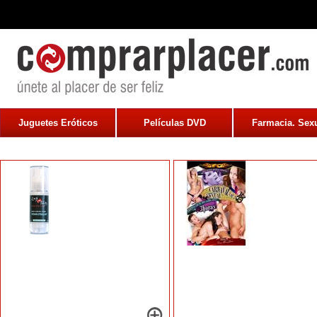
Juguetes Eróticos
Películas DVD
Farmacia. Sexu