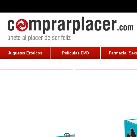
Juguetes Eróticos
Películas DVD
Farmacia. Sexu