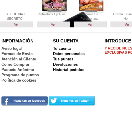
SET DE VIAJE
Pintalabios Lip Glos...
Perfume De
Crema Estim
SECRETO...
Feromonas...
Ho...
Ver
Ver
Ver
Ver
INFORMACIÓN
SU CUENTA
INTRODUCE 
Aviso legal
Tu cuenta
Y RECIBE NUE
EXCLUSIVAS P
Formas de Envío
Datos personales
Atención al Cliente
Tus puntos
Como Comprar
Devoluciones
Paquete Anónimo
Historial pedidos
Programa de puntos
Política de cookies