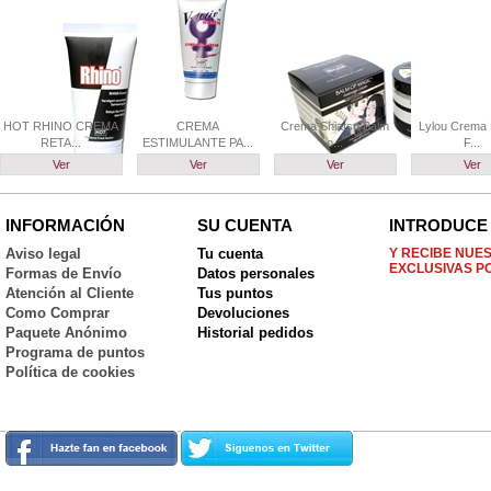
HOT RHINO CREMA
CREMA
Crema Shiatsu Balm
Lylou Crema 
RETA...
ESTIMULANTE PA...
o...
F...
Ver
Ver
Ver
Ver
INFORMACIÓN
SU CUENTA
INTRODUCE 
Aviso legal
Tu cuenta
Y RECIBE NUE
EXCLUSIVAS P
Formas de Envío
Datos personales
Atención al Cliente
Tus puntos
Como Comprar
Devoluciones
Paquete Anónimo
Historial pedidos
Programa de puntos
Política de cookies