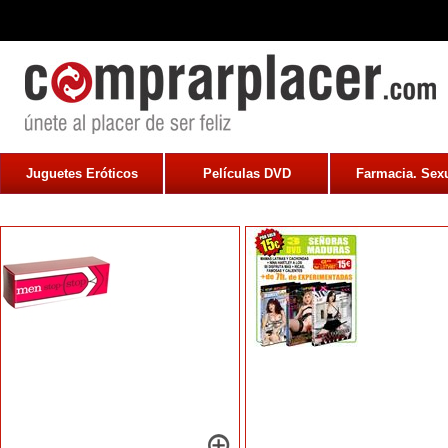
Juguetes Eróticos
Películas DVD
Farmacia. Sexu