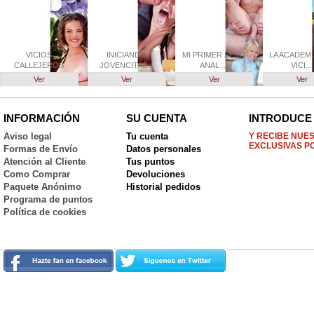
VICIOS
INICIANDO
MI PRIMER SEXO
LA ACADEMI
CALLEJEROS
JOVENCITAS...
ANAL ...
VICI...
Ver
Ver
Ver
Ver
INFORMACIÓN
SU CUENTA
INTRODUCE 
Aviso legal
Tu cuenta
Y RECIBE NUE
EXCLUSIVAS P
Formas de Envío
Datos personales
Atención al Cliente
Tus puntos
Como Comprar
Devoluciones
Paquete Anónimo
Historial pedidos
Programa de puntos
Política de cookies