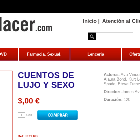
Inicio
|
Atención al Cli
 DVD
Farmacia. Sexual.
Lenceria
Ofert
CUENTOS DE
Actores:
Ava Vincen
Alaura Bond, Kurt L
LUJO Y SEXO
Spade, Eteve Frenc
Director:
James Av
3,00 €
Duración:
120
Uds
Ref: 5971 PB