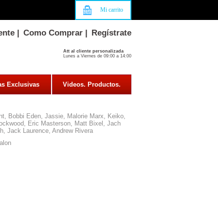
Mi carrito
ente
|
Como Comprar
|
Regístrate
Att al cliente personalizada
Lunes a Viernes de 09:00 a 14:00
as Exclusivas
Videos. Productos.
t, Bobbi Eden, Jassie, Malorie Marx, Keiko,
ockwood, Eric Masterson, Matt Bixel, Jach
h, Jack Laurence, Andrew Rivera
alon