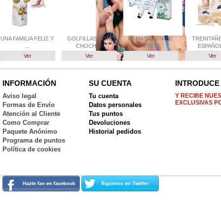
UNA FAMILIA FELIZ Y
GOLFILLAS CON
MI MASAJISTA SE
TREINTAÑ
...
CHOCHI...
APRO...
ESPAÑOL.
Ver
Ver
Ver
Ver
INFORMACIÓN
SU CUENTA
INTRODUCE 
Aviso legal
Tu cuenta
Y RECIBE NUE
EXCLUSIVAS P
Formas de Envío
Datos personales
Atención al Cliente
Tus puntos
Como Comprar
Devoluciones
Paquete Anónimo
Historial pedidos
Programa de puntos
Política de cookies