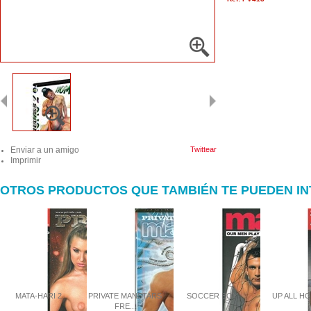
Enviar a un amigo
Twittear
Imprimir
OTROS PRODUCTOS QUE TAMBIÉN TE PUEDEN I
MATA-HARI 2
PRIVATE MANSTARS
SOCCER BOY
UP ALL H
FRE...