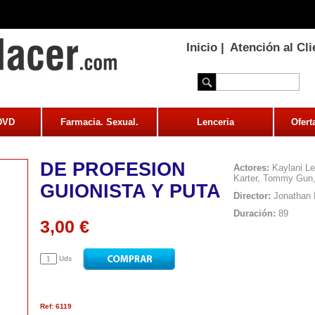
Inicio
|
Atención al Cli
 DVD
Farmacia. Sexual.
Lenceria
Ofert
DE PROFESION
Actores:
Kaylani Le
Karter, Tommy Gun,
GUIONISTA Y PUTA
Director:
Jonathan 
Duración:
89
3,00 €
Uds
Ref: 6119