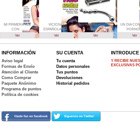
MI PRIMERA VEZ
VICIOSAS
FABIEN LAFAIT
UN DIA CO
CON ...
ESPAÑOLAS V...
RECRUT...
PORNO.
Ver
Ver
Ver
Ver
INFORMACIÓN
SU CUENTA
INTRODUCE 
Aviso legal
Tu cuenta
Y RECIBE NUE
EXCLUSIVAS P
Formas de Envío
Datos personales
Atención al Cliente
Tus puntos
Como Comprar
Devoluciones
Paquete Anónimo
Historial pedidos
Programa de puntos
Política de cookies