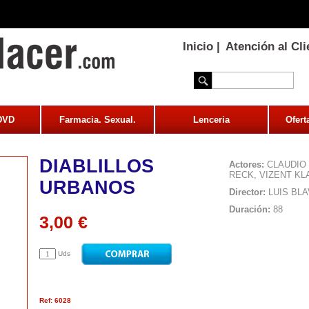
Inicio
|
Atención al Cli
 DVD
Farmacia. Sexual.
Lenceria
Ofert
DIABLILLOS
Actores:
CLAUDIO 
RECK, VIZENT KL
URBANOS
Director:
LUIS BLA
Duración:
88
3,00 €
Uds
Ref: 6028