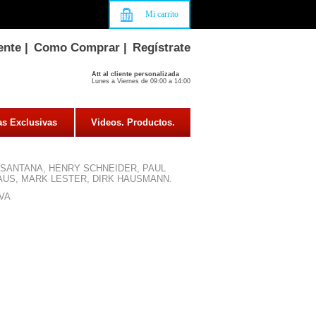
Mi carrito
ente
|
Como Comprar
|
Regístrate
Att al cliente personalizada
Lunes a Viernes de 09:00 a 14:00
as Exclusivas
Videos. Productos.
SANTANA, HENRY SCHNEIDER, PAUL
AUS, MARK LESTER, DIRK HAUSMANN.
VA