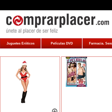
Juguetes Eróticos
Películas DVD
Farmacia. Sexu