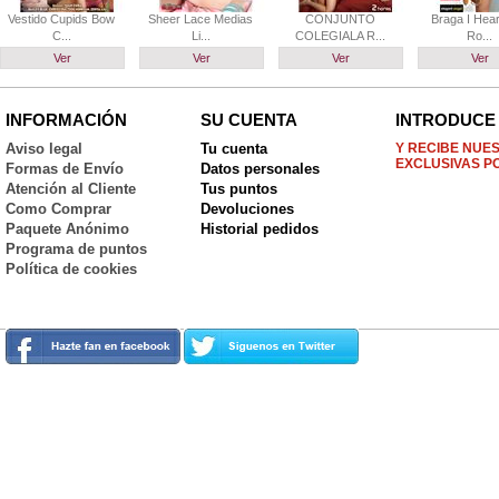
Vestido Cupids Bow
Sheer Lace Medias
CONJUNTO
Braga I Hear
C...
Li...
COLEGIALA R...
Ro...
Ver
Ver
Ver
Ver
INFORMACIÓN
SU CUENTA
INTRODUCE 
Aviso legal
Tu cuenta
Y RECIBE NUE
EXCLUSIVAS P
Formas de Envío
Datos personales
Atención al Cliente
Tus puntos
Como Comprar
Devoluciones
Paquete Anónimo
Historial pedidos
Programa de puntos
Política de cookies