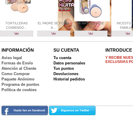
TORTILLERAS
EL PADRE SE FOLLA
MI MASAJISTA SE
INCESTO 
COMIENDO...
A ...
APRO...
FAMILIA .
Ver
Ver
Ver
Ver
INFORMACIÓN
SU CUENTA
INTRODUCE 
Aviso legal
Tu cuenta
Y RECIBE NUE
EXCLUSIVAS P
Formas de Envío
Datos personales
Atención al Cliente
Tus puntos
Como Comprar
Devoluciones
Paquete Anónimo
Historial pedidos
Programa de puntos
Política de cookies