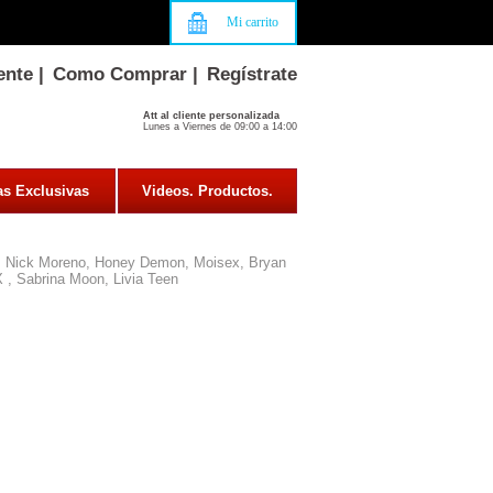
Mi carrito
ente
|
Como Comprar
|
Regístrate
Att al cliente personalizada
Lunes a Viernes de 09:00 a 14:00
as Exclusivas
Videos. Productos.
, Nick Moreno, Honey Demon, Moisex, Bryan
 , Sabrina Moon, Livia Teen