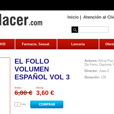
Inicio
|
Atención al Cli
 DVD
Farmacia. Sexual.
Lenceria
Ofert
EL FOLLO
Actores:
Alicia Poz
Da Ferro, Daytona X
VOLUMEN
Director:
Juan-Z
ESPAÑOL VOL 3
Duración:
135
Antes
Ahora
6,00 €
3,60 €
Uds