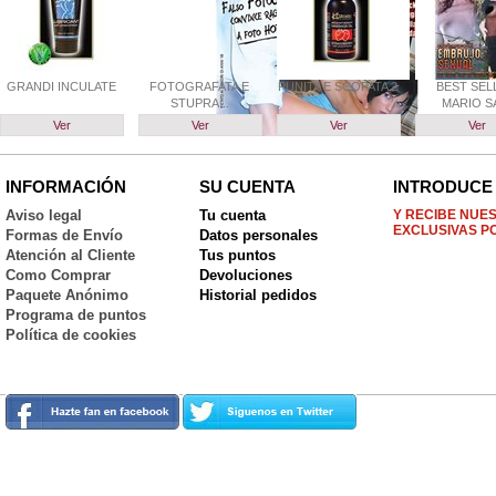
GRANDI INCULATE
FOTOGRAFATA E
PUNITA E SCOPATA 2
BEST SEL
STUPRA...
MARIO SA
Ver
Ver
Ver
Ver
INFORMACIÓN
SU CUENTA
INTRODUCE 
Aviso legal
Tu cuenta
Y RECIBE NUE
EXCLUSIVAS P
Formas de Envío
Datos personales
Atención al Cliente
Tus puntos
Como Comprar
Devoluciones
Paquete Anónimo
Historial pedidos
Programa de puntos
Política de cookies