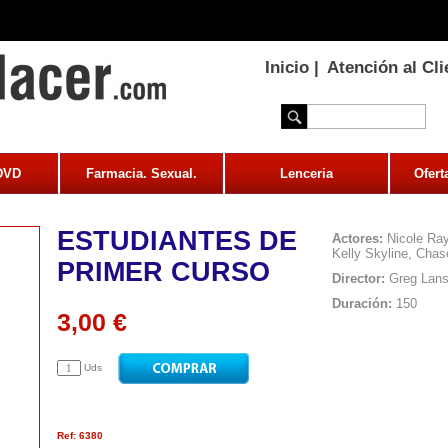
Inicio
|
Atención al Cli
 DVD
Farmacia. Sexual.
Lenceria
Ofert
ESTUDIANTES DE
Actores:
Nicole Ray
Kelly Skyline, Chas
PRIMER CURSO
Director:
Greg Lan
Duración:
150
3,00 €
Uds
Ref: 6380