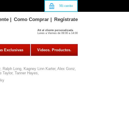
Mi carrito
ente
|
Como Comprar
|
Regístrate
Att al cliente personalizada
Lunes a Viernes de 09:00 a 14:00
as Exclusivas
Videos. Productos.
, Ralph Long, Kagney Linn Karter, Alex Gonz,
e Taylor, Tanner Hayes,
sky