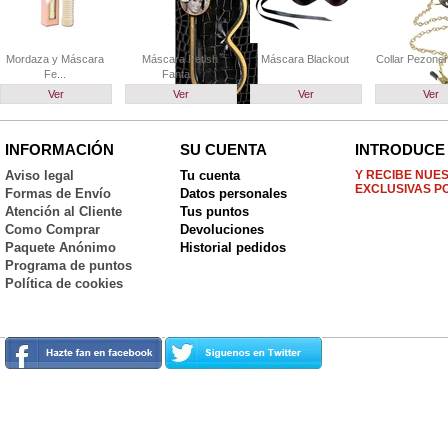
Mordaza y Máscara
Máscara Fetish
Máscara Blackout
Collar Pezonera
Fe...
Fanta...
Ver
Ver
Ver
Ver
INFORMACIÓN
SU CUENTA
INTRODUCE 
Aviso legal
Tu cuenta
Y RECIBE NUE
EXCLUSIVAS P
Formas de Envío
Datos personales
Atención al Cliente
Tus puntos
Como Comprar
Devoluciones
Paquete Anónimo
Historial pedidos
Programa de puntos
Política de cookies