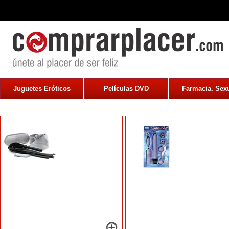
Juguetes Eróticos
Películas DVD
Farmacia. Sexu