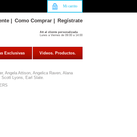
Mi carrito
ente
|
Como Comprar
|
Regístrate
Att al cliente personalizada
Lunes a Viernes de 09:00 a 14:00
as Exclusivas
Videos. Productos.
er, Angela Attison, Angelica Raven, Alana
Scott Lyons, Earl Slate.
ERS