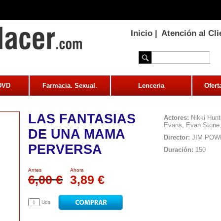
Inicio
|
Atención al Cli
 DVD
Farmacia. Sexual.
Lenceria
Ofert
LAS FANTASIAS
Actores:
Nikki Hunt
Evans, Evan Stone, 
DE UNA MAMA
Director:
JIM POW
PERVERSA
Duración:
150
Antes
Ahora
6,00 €
3,89 €
Uds