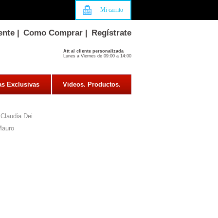
Mi carrito
ente
|
Como Comprar
|
Regístrate
Att al cliente personalizada
Lunes a Viernes de 09:00 a 14:00
as Exclusivas
Videos. Productos.
Claudia Dei
Mauro