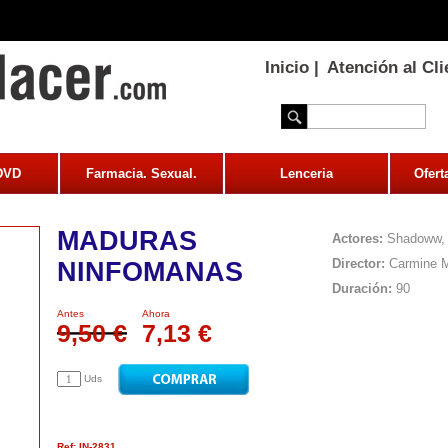
Inicio
|
Atención al Cli
 DVD
Farmacia. Sexual.
Lenceria
Ofert
MADURAS
Actores:
Shadoww, 
Director:
Carmine 
NINFOMANAS
Duración:
90
Antes
Ahora
9,50 €
7,13 €
Uds
Ref: IN-2831