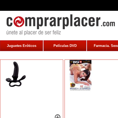
Juguetes Eróticos
Películas DVD
Farmacia. Sexu