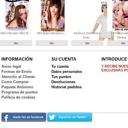
Mini Vibrador Mini M...
Mini Bala Vibradora...
Muñeca Enfermera
Preservat
Amb...
Miniba..
Ver
Ver
Ver
Ver
INFORMACIÓN
SU CUENTA
INTRODUCE 
Aviso legal
Tu cuenta
Y RECIBE NUE
EXCLUSIVAS P
Formas de Envío
Datos personales
Atención al Cliente
Tus puntos
Como Comprar
Devoluciones
Paquete Anónimo
Historial pedidos
Programa de puntos
Política de cookies