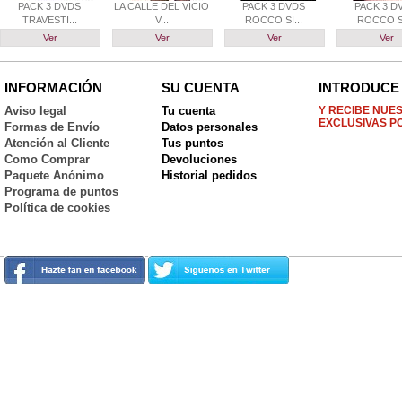
PACK 3 DVDS
LA CALLE DEL VICIO
PACK 3 DVDS
PACK 3 D
TRAVESTI...
V...
ROCCO SI...
ROCCO SI
Ver
Ver
Ver
Ver
INFORMACIÓN
SU CUENTA
INTRODUCE 
Aviso legal
Tu cuenta
Y RECIBE NUE
EXCLUSIVAS P
Formas de Envío
Datos personales
Atención al Cliente
Tus puntos
Como Comprar
Devoluciones
Paquete Anónimo
Historial pedidos
Programa de puntos
Política de cookies