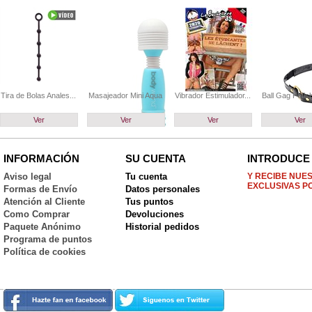
Tira de Bolas Anales...
Masajeador Mini Aqua
Vibrador Estimulador...
Ball Gag Fetish
Ver
Ver
Ver
Ver
INFORMACIÓN
SU CUENTA
INTRODUCE 
Aviso legal
Tu cuenta
Y RECIBE NUE
EXCLUSIVAS P
Formas de Envío
Datos personales
Atención al Cliente
Tus puntos
Como Comprar
Devoluciones
Paquete Anónimo
Historial pedidos
Programa de puntos
Política de cookies