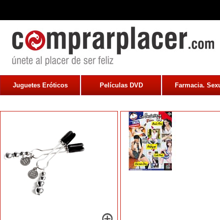
Juguetes Eróticos
Películas DVD
Farmacia. Sexu