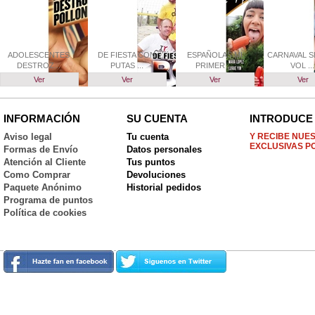
ADOLESCENTES
DE FIESTA CON
ESPAÑOLAS MI
CARNAVAL S
DESTROZ...
PUTAS ...
PRIMER ...
VOL ...
Ver
Ver
Ver
Ver
INFORMACIÓN
SU CUENTA
INTRODUCE 
Aviso legal
Tu cuenta
Y RECIBE NUE
EXCLUSIVAS P
Formas de Envío
Datos personales
Atención al Cliente
Tus puntos
Como Comprar
Devoluciones
Paquete Anónimo
Historial pedidos
Programa de puntos
Política de cookies