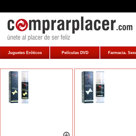
Juguetes Eróticos
Películas DVD
Farmacia. Sexu