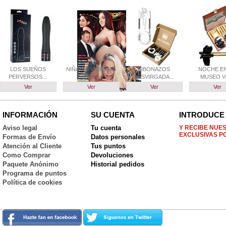
LOS SUEÑOS
NIÑATAS VICIOSAS
PIBONAZOS
NOCHE EN
PERVERSOS...
PAR...
DESVIRGADA...
MUSEO VE
Ver
Ver
Ver
Ver
INFORMACIÓN
SU CUENTA
INTRODUCE 
Aviso legal
Tu cuenta
Y RECIBE NUE
EXCLUSIVAS P
Formas de Envío
Datos personales
Atención al Cliente
Tus puntos
Como Comprar
Devoluciones
Paquete Anónimo
Historial pedidos
Programa de puntos
Política de cookies