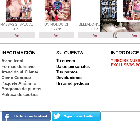
MASSAGGI SPECIALI
UN MONDO DI
BELLADONNA COCK
STORM SQUI
TR...
TRANS
PIGS
5
Ver
Ver
Ver
Ver
INFORMACIÓN
SU CUENTA
INTRODUCE 
Aviso legal
Tu cuenta
Y RECIBE NUE
EXCLUSIVAS P
Formas de Envío
Datos personales
Atención al Cliente
Tus puntos
Como Comprar
Devoluciones
Paquete Anónimo
Historial pedidos
Programa de puntos
Política de cookies